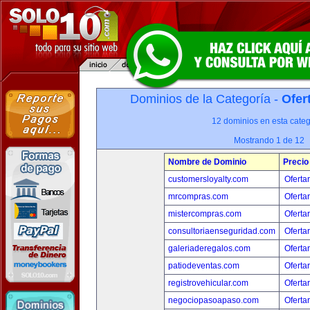
Dominios de la Categoría -
Ofer
12 dominios en esta categ
Mostrando 1 de 12
Nombre de Dominio
Precio
customersloyalty.com
Oferta
mrcompras.com
Oferta
mistercompras.com
Oferta
consultoriaenseguridad.com
Oferta
galeriaderegalos.com
Oferta
patiodeventas.com
Oferta
registrovehicular.com
Oferta
negociopasoapaso.com
Oferta