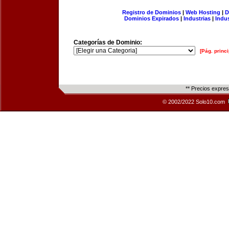
Registro de Dominios
|
Web Hosting
|
D
Dominios Expirados
|
Industrias
|
Indu
Categorías de Dominio:
[Pág. princi
** Precios expre
© 2002/2022 Solo10.com