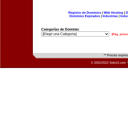
Registro de Dominios
|
Web Hosting
|
D
Dominios Expirados
|
Industrias
|
Indu
Categorías de Dominio:
[Pág. princi
** Precios expre
© 2002/2022 Solo10.com