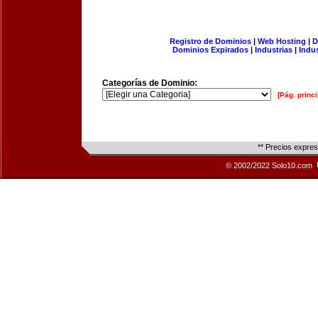
Registro de Dominios
|
Web Hosting
|
D
Dominios Expirados
|
Industrias
|
Indu
Categorías de Dominio:
[Pág. princi
** Precios expre
© 2002/2022 Solo10.com