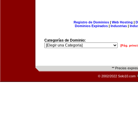
Registro de Dominios
|
Web Hosting
|
D
Dominios Expirados
|
Industrias
|
Indu
Categorías de Dominio:
[Pág. princi
** Precios expre
© 2002/2022 Solo10.com