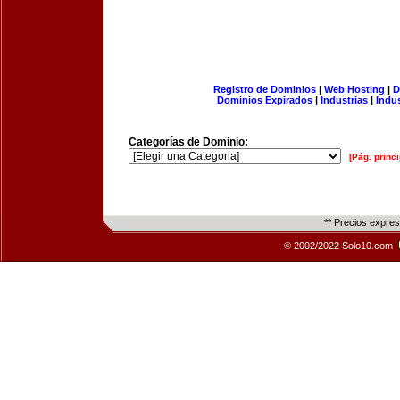
Registro de Dominios
|
Web Hosting
|
D
Dominios Expirados
|
Industrias
|
Indu
Categorías de Dominio:
[Pág. princi
** Precios expre
© 2002/2022 Solo10.com