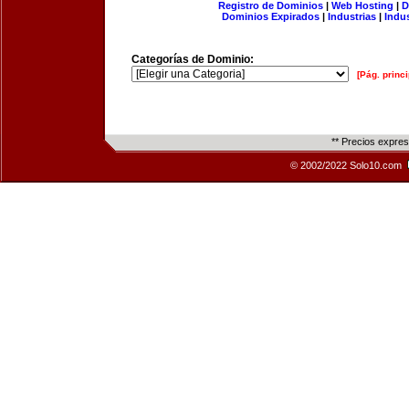
Registro de Dominios
|
Web Hosting
|
D
Dominios Expirados
|
Industrias
|
Indu
Categorías de Dominio:
[Pág. princi
** Precios expre
© 2002/2022 Solo10.com