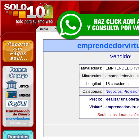
emprendedorvirt
Vendido!
Mayusculas:
EMPRENDEDORVI
Minusculas:
emprendedorvirtua
Longitud:
18 caracteres
Categorias:
Negocios
,
Profesio
Precio:
Realizar una oferta
Visitar!
emprendedorvirtu
Serán consideradas ofer