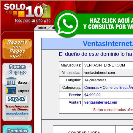
VentasInterne
El dueño de este dominio lo ha
Mayusculas:
VENTASINTERNET.COM
Minusculas:
ventasinternet.com
Longitud:
14 caracteres
Categorias:
Compras y Comercio ElectrÃ³
Precio:
$4,999.00
Visitar!
ventasinternet.com
Serán consideradas ofer
R