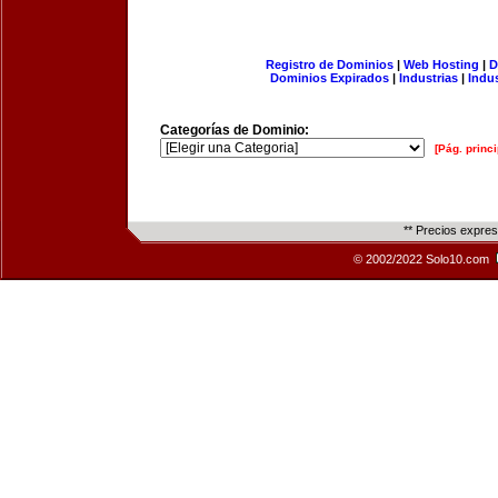
Registro de Dominios
|
Web Hosting
|
D
Dominios Expirados
|
Industrias
|
Indu
Categorías de Dominio:
[Pág. princi
** Precios expre
© 2002/2022 Solo10.com