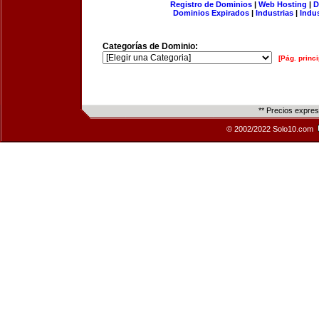
Registro de Dominios
|
Web Hosting
|
D
Dominios Expirados
|
Industrias
|
Indu
Categorías de Dominio:
[Pág. princi
** Precios expre
© 2002/2022 Solo10.com