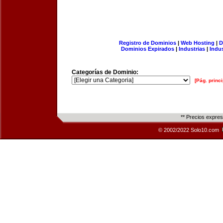
Registro de Dominios
|
Web Hosting
|
D
Dominios Expirados
|
Industrias
|
Indu
Categorías de Dominio:
[Pág. princi
** Precios expre
© 2002/2022 Solo10.com