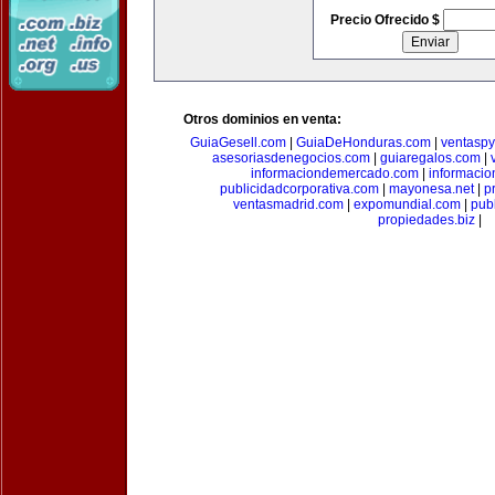
Precio Ofrecido $
Otros dominios en venta:
GuiaGesell.com
|
GuiaDeHonduras.com
|
ventasp
asesoriasdenegocios.com
|
guiaregalos.com
|
informaciondemercado.com
|
informaci
publicidadcorporativa.com
|
mayonesa.net
|
p
ventasmadrid.com
|
expomundial.com
|
pub
propiedades.biz
|