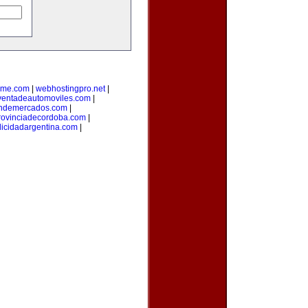
yme.com
|
webhostingpro.net
|
ventadeautomoviles.com
|
ondemercados.com
|
rovinciadecordoba.com
|
licidadargentina.com
|