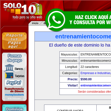
entrenamientocome
El dueño de este dominio lo ha
Mayusculas:
ENTRENAMIENTOCO
Minusculas:
entrenamientocomerci
Longitud:
22 caracteres
Categorias:
Empresas e Industrias
Precio:
$590.00
Visitar!
entrenamientocomerc
Serán consideradas ofer
R