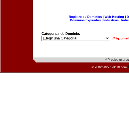
Registro de Dominios
|
Web Hosting
|
D
Dominios Expirados
|
Industrias
|
Indu
Categorías de Dominio:
[Pág. princi
** Precios expre
© 2002/2022 Solo10.com