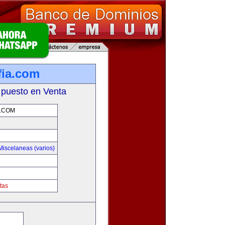
fia.com
 puesto en Venta
.COM
Miscelaneas (varios)
tas