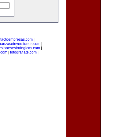
tactoempresas.com
|
inanzaseinversiones.com
|
rsionesestrategicas.com
|
.com
|
fotografiate.com
|