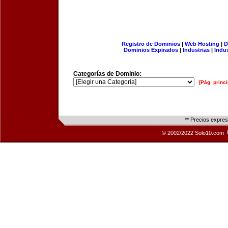
Registro de Dominios
|
Web Hosting
|
D
Dominios Expirados
|
Industrias
|
Indu
Categorías de Dominio:
[Pág. princi
** Precios expre
© 2002/2022 Solo10.com