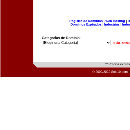
Registro de Dominios
|
Web Hosting
|
D
Dominios Expirados
|
Industrias
|
Indu
Categorías de Dominio:
[Pág. princi
** Precios expre
© 2002/2022 Solo10.com