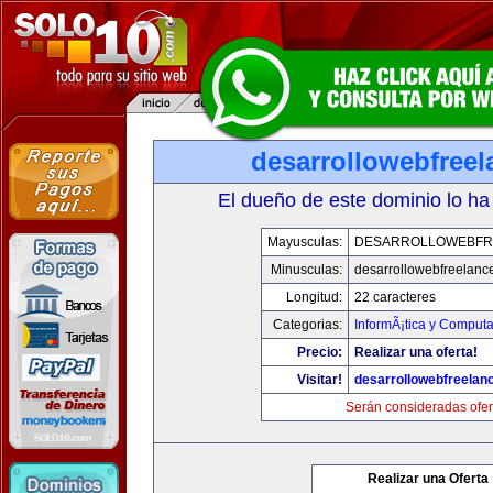
desarrollowebfree
El dueño de este dominio lo ha
Mayusculas:
DESARROLLOWEBFR
Minusculas:
desarrollowebfreelanc
Longitud:
22 caracteres
Categorias:
InformÃ¡tica y Computa
Precio:
Realizar una oferta!
Visitar!
desarrollowebfreelan
Serán consideradas ofer
Realizar una Oferta