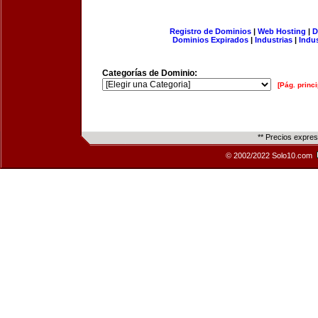
Registro de Dominios
|
Web Hosting
|
D
Dominios Expirados
|
Industrias
|
Indu
Categorías de Dominio:
[Pág. princi
** Precios expre
© 2002/2022 Solo10.com