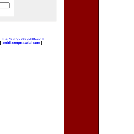
|
marketingdeseguros.com
|
|
ambitoempresarial.com
|
m
|