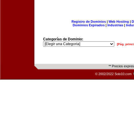
Registro de Dominios
|
Web Hosting
|
D
Dominios Expirados
|
Industrias
|
Indu
Categorías de Dominio:
[Pág. princi
** Precios expre
© 2002/2022 Solo10.com