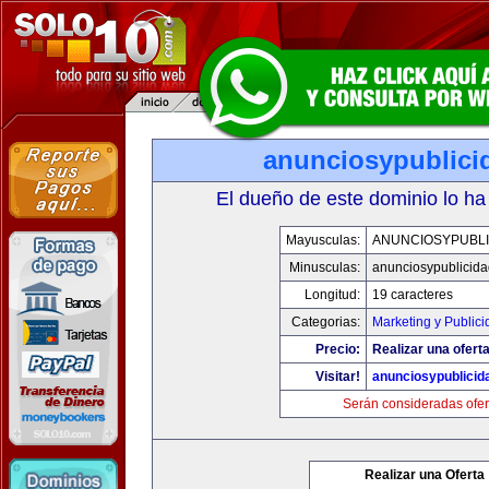
anunciosypublici
El dueño de este dominio lo ha
Mayusculas:
ANUNCIOSYPUBLI
Minusculas:
anunciosypublicid
Longitud:
19 caracteres
Categorias:
Marketing y Publici
Precio:
Realizar una oferta
Visitar!
anunciosypublicid
Serán consideradas ofer
Realizar una Oferta