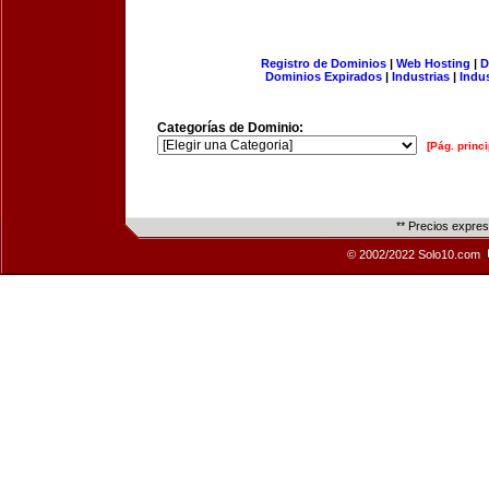
Registro de Dominios
|
Web Hosting
|
D
Dominios Expirados
|
Industrias
|
Indu
Categorías de Dominio:
[Pág. princi
** Precios expre
© 2002/2022 Solo10.com