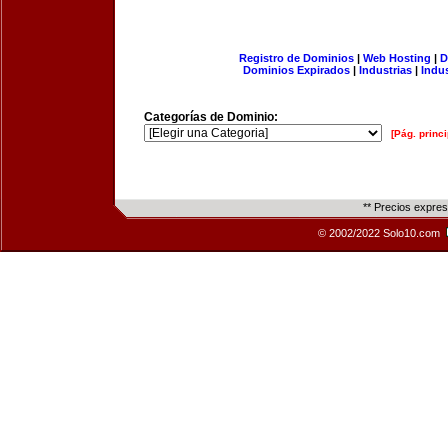
Registro de Dominios
|
Web Hosting
|
D
Dominios Expirados
|
Industrias
|
Indu
Categorías de Dominio:
[Pág. princi
** Precios expre
© 2002/2022 Solo10.com