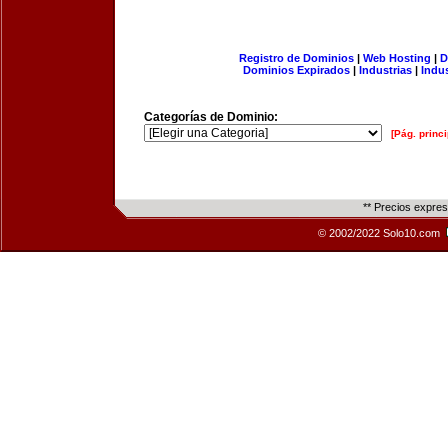
Registro de Dominios
|
Web Hosting
|
D
Dominios Expirados
|
Industrias
|
Indu
Categorías de Dominio:
[Pág. princi
** Precios expre
© 2002/2022 Solo10.com