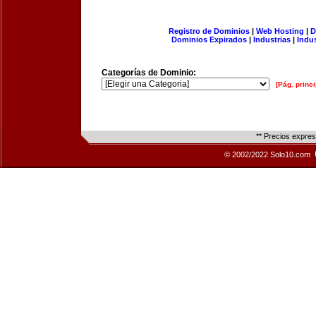
Registro de Dominios
|
Web Hosting
|
D
Dominios Expirados
|
Industrias
|
Indu
Categorías de Dominio:
[Pág. princi
** Precios expre
© 2002/2022 Solo10.com