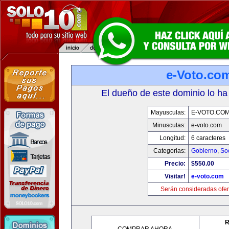
e-Voto.co
El dueño de este dominio lo ha
Mayusculas:
E-VOTO.CO
Minusculas:
e-voto.com
Longitud:
6 caracteres
Categorias:
Gobierno
,
So
Precio:
$550.00
Visitar!
e-voto.com
Serán consideradas ofer
R