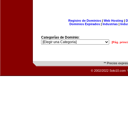
Registro de Dominios
|
Web Hosting
|
D
Dominios Expirados
|
Industrias
|
Indu
Categorías de Dominio:
[Pág. princi
** Precios expre
© 2002/2022 Solo10.com