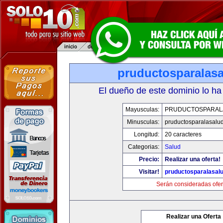
pruductosparalas
El dueño de este dominio lo ha
Mayusculas:
PRUDUCTOSPARAL
Minusculas:
pruductosparalasalu
Longitud:
20 caracteres
Categorias:
Salud
Precio:
Realizar una oferta!
Visitar!
pruductosparalasal
Serán consideradas ofer
Realizar una Oferta