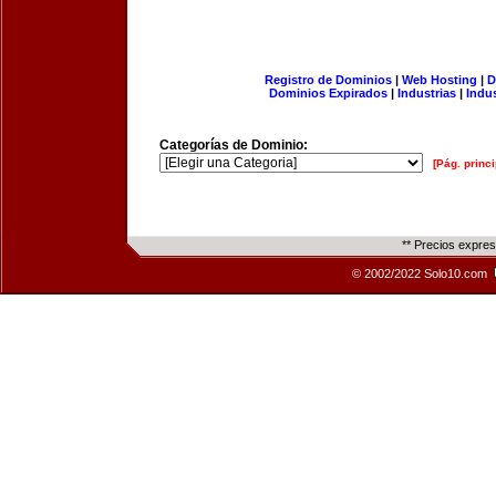
Registro de Dominios
|
Web Hosting
|
D
Dominios Expirados
|
Industrias
|
Indu
Categorías de Dominio:
[Pág. princi
** Precios expre
© 2002/2022 Solo10.com