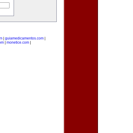
om
|
guiamedicamentos.com
|
com
|
monetice.com
|