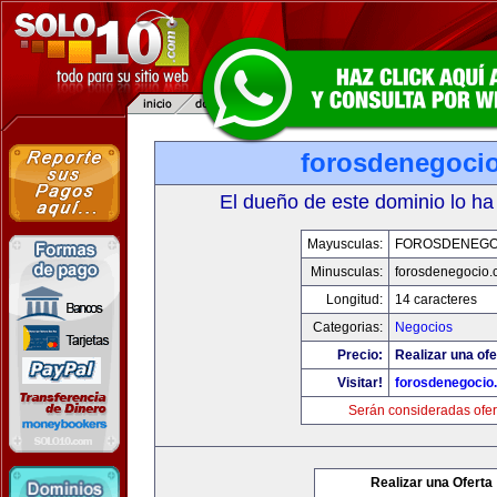
forosdenegoci
El dueño de este dominio lo ha
Mayusculas:
FOROSDENEGO
Minusculas:
forosdenegocio.
Longitud:
14 caracteres
Categorias:
Negocios
Precio:
Realizar una ofe
Visitar!
forosdenegocio
Serán consideradas ofer
Realizar una Oferta