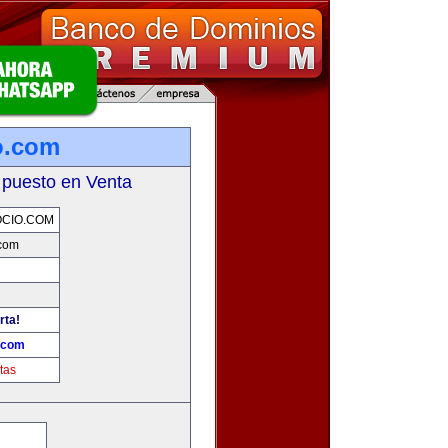
o.com
 puesto en Venta
CIO.COM
com
rta!
.com
tas