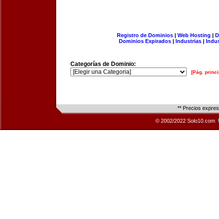
Registro de Dominios
|
Web Hosting
|
D
Dominios Expirados
|
Industrias
|
Indu
Categorías de Dominio:
[Pág. princi
** Precios expre
© 2002/2022 Solo10.com