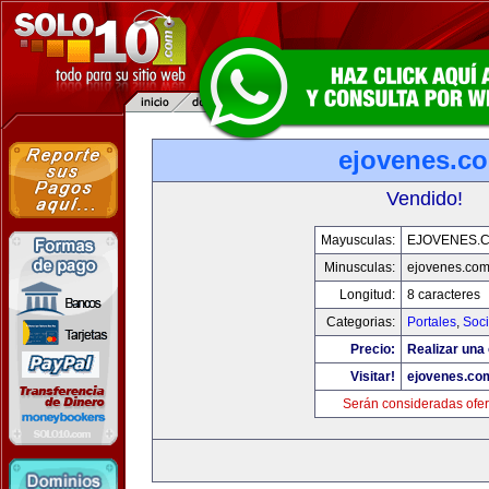
ejovenes.c
Vendido!
Mayusculas:
EJOVENES.
Minusculas:
ejovenes.co
Longitud:
8 caracteres
Categorias:
Portales
,
Soc
Precio:
Realizar una 
Visitar!
ejovenes.co
Serán consideradas ofer