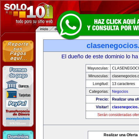
clasenegocios
El dueño de este dominio lo ha
Mayusculas:
CLASENEGOC
Minusculas:
clasenegocios.
Longitud:
13 caracteres
Categorias:
Negocios
Precio:
Realizar una of
Visitar!
clasenegocios
Serán consideradas ofer
Realizar una Oferta