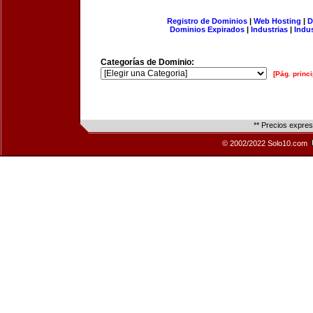
Registro de Dominios
|
Web Hosting
|
D
Dominios Expirados
|
Industrias
|
Indu
Categorías de Dominio:
[Pág. princi
** Precios expre
© 2002/2022 Solo10.com