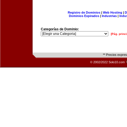
Registro de Dominios
|
Web Hosting
|
D
Dominios Expirados
|
Industrias
|
Indu
Categorías de Dominio:
[Pág. princi
** Precios expre
© 2002/2022 Solo10.com