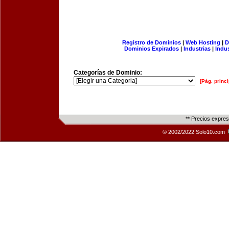
Registro de Dominios
|
Web Hosting
|
D
Dominios Expirados
|
Industrias
|
Indu
Categorías de Dominio:
[Pág. princi
** Precios expre
© 2002/2022 Solo10.com