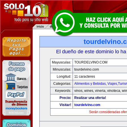
tourdelvino.
El dueño de este dominio lo ha
Mayusculas:
TOURDELVINO.COM
Minusculas:
tourdelvino.com
Longitud:
11 caracteres
Categorias:
Alimentos y Bebidas
,
Viajes,Turi
Keywords:
vinos, wines, vineria, vinoteca, wi
Precio:
Realizar una oferta!
Visitar!
tourdelvino.com
Serán consideradas ofer