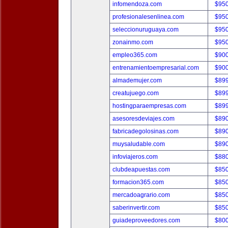
infomendoza.com
$95
profesionalesenlinea.com
$95
seleccionuruguaya.com
$95
zonainmo.com
$95
empleo365.com
$90
entrenamientoempresarial.com
$90
almademujer.com
$89
creatujuego.com
$89
hostingparaempresas.com
$89
asesoresdeviajes.com
$89
fabricadegolosinas.com
$89
muysaludable.com
$89
infoviajeros.com
$88
clubdeapuestas.com
$85
formacion365.com
$85
mercadoagrario.com
$85
saberinvertir.com
$85
guiadeproveedores.com
$80