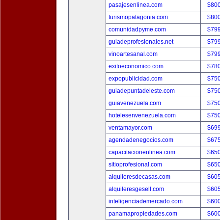
pasajesenlinea.com
$80
turismopatagonia.com
$80
comunidadpyme.com
$79
guiadeprofesionales.net
$79
vinoartesanal.com
$79
exitoeconomico.com
$78
expopublicidad.com
$75
guiadepuntadeleste.com
$75
guiavenezuela.com
$75
hotelesenvenezuela.com
$75
ventamayor.com
$69
agendadenegocios.com
$67
capacitacionenlinea.com
$65
sitioprofesional.com
$65
alquileresdecasas.com
$60
alquileresgesell.com
$60
inteligenciademercado.com
$60
panamapropiedades.com
$60