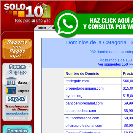
Dominios de la Categoría -
982 dominios en esta categ
Mostrando 1 de 150
Ver siguientes 150 >>
Nombre de Dominio
Preci
tradegate.com
$60,0
propiedadesmiami.com
$15,0
pymes.org
$15,0
bancoempresarial.com
$9,9
electrocoches.com
$8,9
multiconference.com
$8,9
oficinaprofesional.com
$8,9