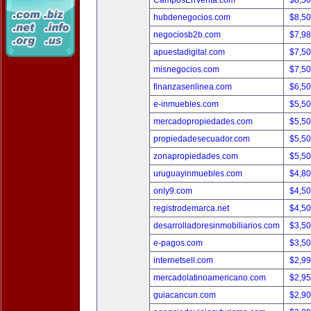
CamposEnVenta.com
$8,5
hubdenegocios.com
$8,5
negociosb2b.com
$7,9
apuestadigital.com
$7,5
misnegocios.com
$7,5
finanzasenlinea.com
$6,5
e-inmuebles.com
$5,5
mercadopropiedades.com
$5,5
propiedadesecuador.com
$5,5
zonapropiedades.com
$5,5
uruguayinmuebles.com
$4,8
only9.com
$4,5
registrodemarca.net
$4,5
desarrolladoresinmobiliarios.com
$3,5
e-pagos.com
$3,5
internetsell.com
$2,9
mercadolatinoamericano.com
$2,9
guiacancun.com
$2,9