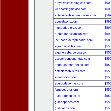
proyectostecnologicos.com
$60
webhostingmexico.com
$60
antecedentescomerciales.com
$59
apuestasvip.com
$59
mundodeofertas.com
$59
propiedadescancun.com
$59
incubadoraempresarial.com
$58
agroinmuebles.com
$55
alquileresbarcelona.com
$55
asesoriaenseguridad.com
$55
bodegasdeargentina.com
$55
detectordebilletes.com
$55
e-periodico.com
$55
equipodeventas.com
$55
fornecedores.org
$55
guiaargentina.com
$55
guiadeportes.com
$55
guiaflorida.com
$55