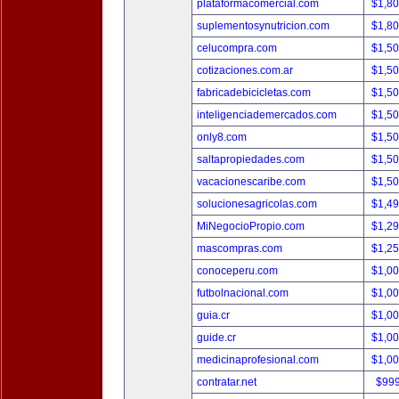
plataformacomercial.com
$1,8
suplementosynutricion.com
$1,8
celucompra.com
$1,5
cotizaciones.com.ar
$1,5
fabricadebicicletas.com
$1,5
inteligenciademercados.com
$1,5
only8.com
$1,5
saltapropiedades.com
$1,5
vacacionescaribe.com
$1,5
solucionesagricolas.com
$1,4
MiNegocioPropio.com
$1,2
mascompras.com
$1,2
conoceperu.com
$1,0
futbolnacional.com
$1,0
guia.cr
$1,0
guide.cr
$1,0
medicinaprofesional.com
$1,0
contratar.net
$99