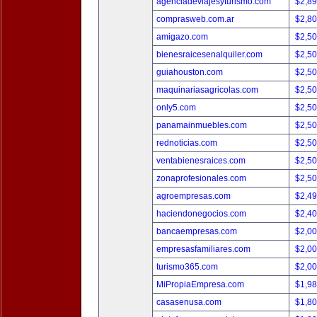
agenciadeviajesyturismo.com
$2,8
comprasweb.com.ar
$2,8
amigazo.com
$2,5
bienesraicesenalquiler.com
$2,5
guiahouston.com
$2,5
maquinariasagricolas.com
$2,5
only5.com
$2,5
panamainmuebles.com
$2,5
rednoticias.com
$2,5
ventabienesraices.com
$2,5
zonaprofesionales.com
$2,5
agroempresas.com
$2,4
haciendonegocios.com
$2,4
bancaempresas.com
$2,0
empresasfamiliares.com
$2,0
turismo365.com
$2,0
MiPropiaEmpresa.com
$1,9
casasenusa.com
$1,8