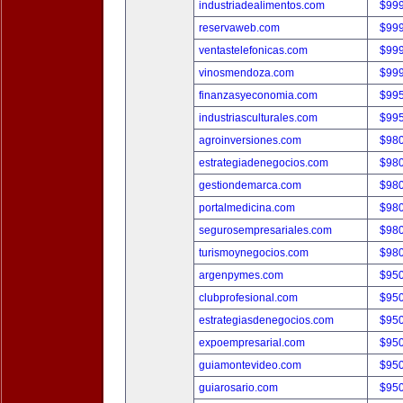
industriadealimentos.com
$99
reservaweb.com
$99
ventastelefonicas.com
$99
vinosmendoza.com
$99
finanzasyeconomia.com
$99
industriasculturales.com
$99
agroinversiones.com
$98
estrategiadenegocios.com
$98
gestiondemarca.com
$98
portalmedicina.com
$98
segurosempresariales.com
$98
turismoynegocios.com
$98
argenpymes.com
$95
clubprofesional.com
$95
estrategiasdenegocios.com
$95
expoempresarial.com
$95
guiamontevideo.com
$95
guiarosario.com
$95